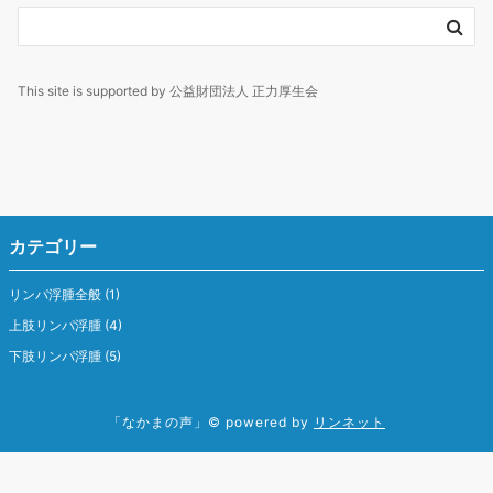
This site is supported by 公益財団法人 正力厚生会
カテゴリー
リンパ浮腫全般
(1)
上肢リンパ浮腫
(4)
下肢リンパ浮腫
(5)
「なかまの声」
© powered by
リンネット